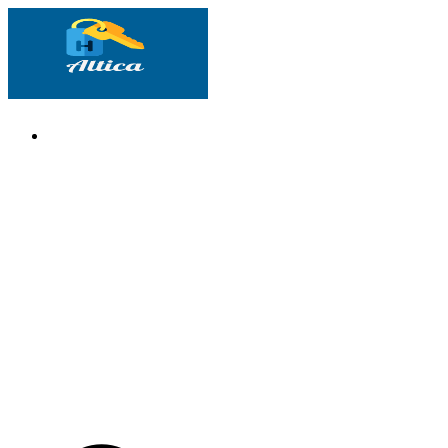
Skip
to
content
Altica
Tourisme